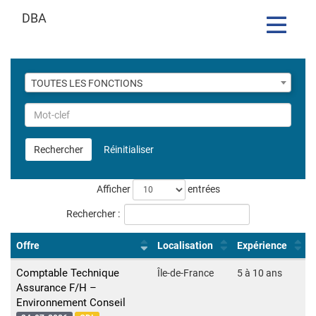
DBA
Toggle
navigatio
Liste
TOUTES LES FONCTIONS
des
fonctions
Rechercher
par
Mot-
Rechercher
Réinitialiser
clef
Liste
Afficher
entrées
des
Rechercher :
offres
Offre
Localisation
Expérience
Comptable Technique
Île-de-France
5 à 10 ans
Assurance F/H –
Environnement Conseil