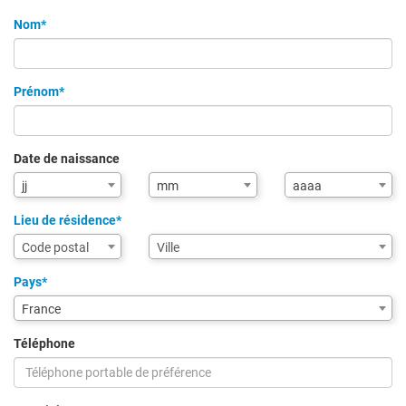
Nom*
Prénom*
Date de naissance
Mois
Année
jj
mm
aaaa
de
de
naissance
naissance
Lieu de résidence*
Assistance
Ville
Code postal
Ville
de
saisie
Pays*
pour
France
la
ville
Téléphone
via
code
postal