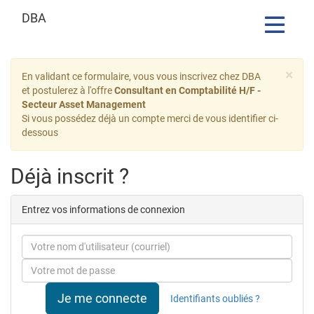
DBA
Toggle
navigatio
Formulaire
×
En validant ce formulaire, vous vous inscrivez chez DBA
de
et postulerez à l'offre
Consultant en Comptabilité H/F -
Secteur Asset Management
candidature
Si vous possédez déjà un compte merci de vous identifier ci-
dessous
Déjà inscrit ?
Entrez vos informations de connexion
Courriel
Mot
de
passe
Je me connecte
Identifiants oubliés ?