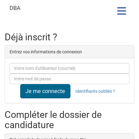
DBA
Toggle
navigatio
Formulaire
Déjà inscrit ?
de
Entrez vos informations de connexion
candidature
Courriel
Mot
de
passe
Je me connecte
Identifiants oubliés ?
Compléter le dossier de
candidature