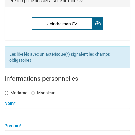
Pré-remplir le dossier à l'aide de mon CV
Joindre mon CV
Les libellés avec un astérisque(*) signalent les champs
obligatoires
Informations personnelles
Civilité
Madame
Monsieur
Nom*
Prénom*