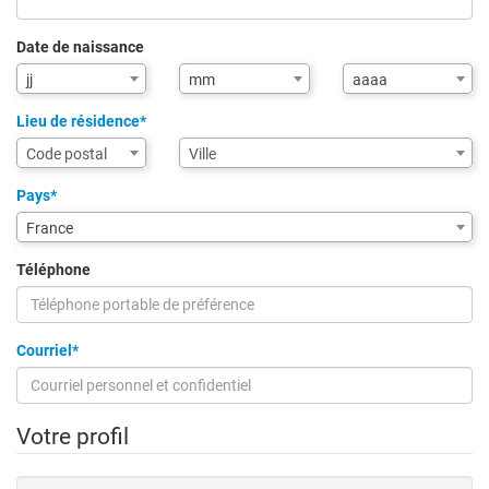
Date de naissance
Mois
Année
jj
mm
aaaa
de
de
naissance
naissance
Lieu de résidence*
Assistance
Ville
Code postal
Ville
de
saisie
Pays*
pour
France
la
ville
Téléphone
via
code
postal
Courriel*
Votre profil